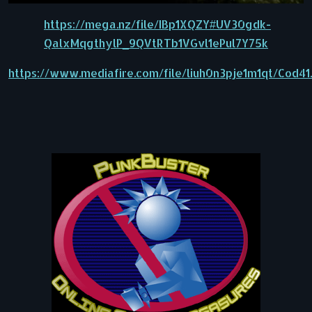
https://mega.nz/file/IBp1XQZY#UV30gdk-
QalxMqgthylP_9QVtRTb1VGvl1ePul7Y75k
https://www.mediafire.com/file/liuh0n3pje1m1qt/Cod4