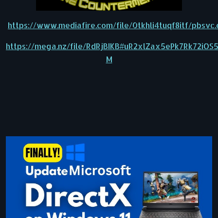
https://www.mediafire.com/file/0tkhli4tuqf8itf/pbsvc
https://mega.nz/file/RdRjBIKB#uR2xlZax5ePk7Rk72iO
M