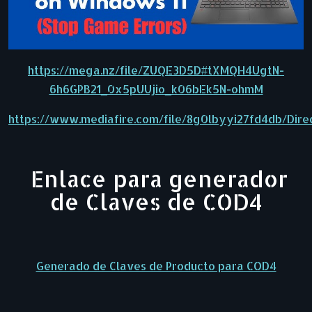
https://mega.nz/file/ZUQE3D5D#tXMQH4UgtN-
6h6GPB21_0x5pUUjio_k06bEk5N-ohmM
https://www.mediafire.com/file/8g0lbyyi27fd4db/Direc
Enlace para generador
de Claves de COD4
Generado de Claves de Producto para COD4