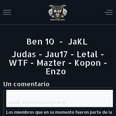
Mobile Menu Toggle
Off
Ben 10 - JaKL
Judas - Jau17 - Letal -
WTF - Mazter - Kopon -
Enzo
Un comentario
JaKL
Sábado, 21 Diciembre 2024 12:45
Los miembros que en su momento fueron parte de la